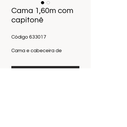
Cama 1,60m com
capitonê
Código 633017
Cama e cabeceira de
madeira
Cabeceira estofada
capitonê
SOLICITE UM ORCAMENTO
Tamanho 1,60 mts
Colchão não está incluso
Frete não eá instcluso
WhatsApp
Endereço