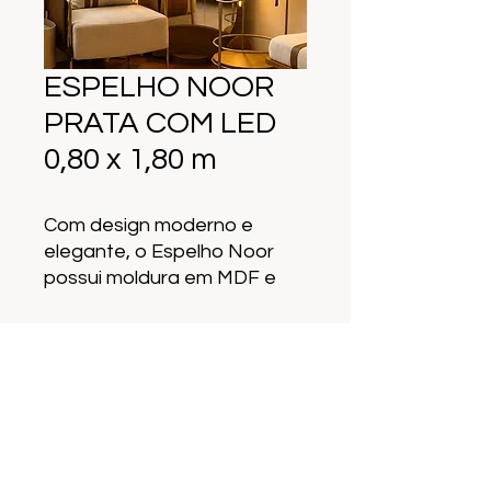
ESPELHO NOOR
PRATA COM LED
0,80 x 1,80 m
Com design moderno e
elegante, o Espelho Noor
possui moldura em MDF e
iluminação LED integrada
nas laterais, proporcionando
sofisticação e aconchego
SOLICITE UM ORCAMENTO
ao ambiente. Ideal para
salas, quartos, closets e
halls, une decoração,
funcionalidade e estilo em
WhatsApp
Endereço
uma única peça.